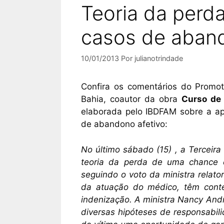
Teoria da perd
casos de aband
10/01/2013
Por
julianotrindade
Confira os comentários do Promot
Bahia, coautor da obra
Curso de 
elaborada pelo IBDFAM sobre a a
de abandono afetivo:
No último sábado (15) , a Terceira
teoria da perda de uma chance 
seguindo o voto da ministra relato
da atuação do médico, têm conte
indenização. A ministra Nancy And
diversas hipóteses de responsabili