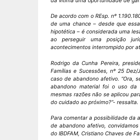
da vítima uma oportunidade de ga
De acordo com o REsp. nº 1.190.180
de uma chance – desde que essa s
hipotética – é considerada uma lesã
ao perseguir uma posição jur
acontecimentos interrompido por ato 
Rodrigo da Cunha Pereira, preside
Famílias e Sucessões, nº 25 Dez/J
caso de abandono afetivo. “Ora, 
abandono material foi o uso da
mesmas razões não se aplicou para
do cuidado ao próximo?”- ressalta.
Para comentar a possibilidade da 
de abandono afetivo, convidamos
do IBDFAM, Cristiano Chaves de Far