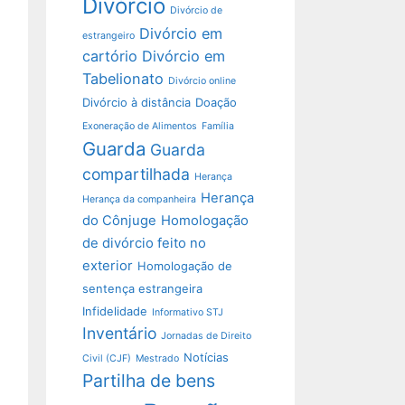
Divórcio
Divórcio de
Divórcio em
estrangeiro
cartório
Divórcio em
Tabelionato
Divórcio online
Divórcio à distância
Doação
Exoneração de Alimentos
Família
Guarda
Guarda
compartilhada
Herança
Herança
Herança da companheira
do Cônjuge
Homologação
de divórcio feito no
exterior
Homologação de
sentença estrangeira
Infidelidade
Informativo STJ
Inventário
Jornadas de Direito
Notícias
Civil (CJF)
Mestrado
Partilha de bens