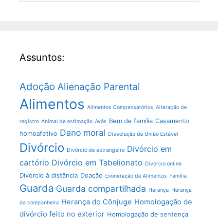
Assuntos:
Adoção
Alienação Parental
Alimentos
Alimentos Compensatórios
Alteração de
Bem de família
Casamento
registro
Animal de estimação
Avós
Dano moral
homoafetivo
Dissolução de União Estável
Divórcio
Divórcio em
Divórcio de estrangeiro
cartório
Divórcio em Tabelionato
Divórcio online
Divórcio à distância
Doação
Exoneração de Alimentos
Família
Guarda
Guarda compartilhada
Herança
Herança
Herança do Cônjuge
Homologação de
da companheira
divórcio feito no exterior
Homologação de sentença