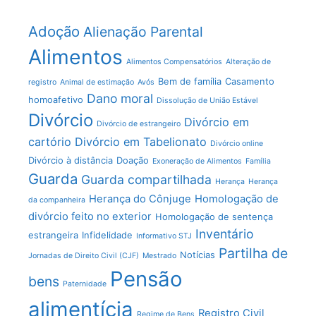
Adoção
Alienação Parental
Alimentos
Alimentos Compensatórios
Alteração de
Bem de família
Casamento
registro
Animal de estimação
Avós
Dano moral
homoafetivo
Dissolução de União Estável
Divórcio
Divórcio em
Divórcio de estrangeiro
cartório
Divórcio em Tabelionato
Divórcio online
Divórcio à distância
Doação
Exoneração de Alimentos
Família
Guarda
Guarda compartilhada
Herança
Herança
Herança do Cônjuge
Homologação de
da companheira
divórcio feito no exterior
Homologação de sentença
Inventário
estrangeira
Infidelidade
Informativo STJ
Partilha de
Notícias
Jornadas de Direito Civil (CJF)
Mestrado
Pensão
bens
Paternidade
alimentícia
Registro Civil
Regime de Bens