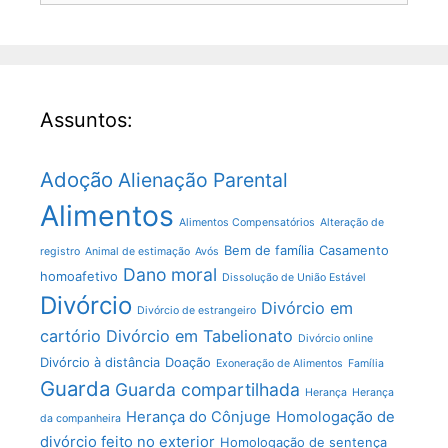
Assuntos:
Adoção
Alienação Parental
Alimentos
Alimentos Compensatórios
Alteração de
Bem de família
Casamento
registro
Animal de estimação
Avós
Dano moral
homoafetivo
Dissolução de União Estável
Divórcio
Divórcio em
Divórcio de estrangeiro
cartório
Divórcio em Tabelionato
Divórcio online
Divórcio à distância
Doação
Exoneração de Alimentos
Família
Guarda
Guarda compartilhada
Herança
Herança
Herança do Cônjuge
Homologação de
da companheira
divórcio feito no exterior
Homologação de sentença