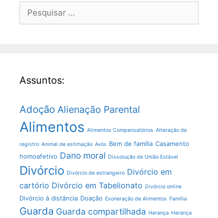
Assuntos:
Adoção
Alienação Parental
Alimentos
Alimentos Compensatórios
Alteração de
Bem de família
Casamento
registro
Animal de estimação
Avós
Dano moral
homoafetivo
Dissolução de União Estável
Divórcio
Divórcio em
Divórcio de estrangeiro
cartório
Divórcio em Tabelionato
Divórcio online
Divórcio à distância
Doação
Exoneração de Alimentos
Família
Guarda
Guarda compartilhada
Herança
Herança