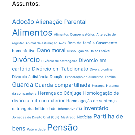
Assuntos:
Adoção
Alienação Parental
Alimentos
Alimentos Compensatórios
Alteração de
Bem de família
Casamento
registro
Animal de estimação
Avós
Dano moral
homoafetivo
Dissolução de União Estável
Divórcio
Divórcio em
Divórcio de estrangeiro
cartório
Divórcio em Tabelionato
Divórcio online
Divórcio à distância
Doação
Exoneração de Alimentos
Família
Guarda
Guarda compartilhada
Herança
Herança
Herança do Cônjuge
Homologação de
da companheira
divórcio feito no exterior
Homologação de sentença
Inventário
estrangeira
Infidelidade
Informativo STJ
Partilha de
Notícias
Jornadas de Direito Civil (CJF)
Mestrado
Pensão
bens
Paternidade