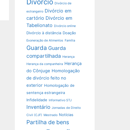
Divórcio
Divórcio de
Divórcio em
estrangeiro
cartório
Divórcio em
Tabelionato
Divórcio online
Divórcio à distância
Doação
Exoneração de Alimentos
Família
Guarda
Guarda
compartilhada
Herança
Herança
Herança da companheira
do Cônjuge
Homologação
de divórcio feito no
exterior
Homologação de
sentença estrangeira
Infidelidade
Informativo STJ
Inventário
Jornadas de Direito
Notícias
Civil (CJF)
Mestrado
Partilha de bens