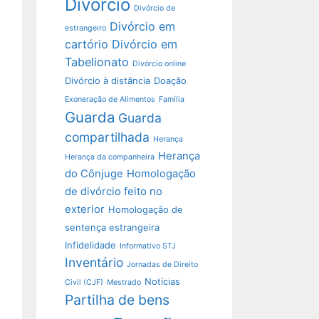
Divórcio
Divórcio de
Divórcio em
estrangeiro
cartório
Divórcio em
Tabelionato
Divórcio online
Divórcio à distância
Doação
Exoneração de Alimentos
Família
Guarda
Guarda
compartilhada
Herança
Herança
Herança da companheira
do Cônjuge
Homologação
de divórcio feito no
exterior
Homologação de
sentença estrangeira
Infidelidade
Informativo STJ
Inventário
Jornadas de Direito
Notícias
Civil (CJF)
Mestrado
Partilha de bens