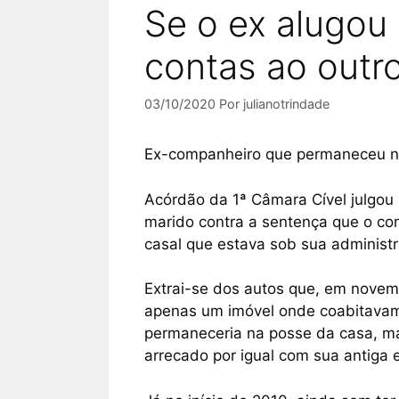
Se o ex alugou 
contas ao outro
03/10/2020
Por
julianotrindade
Ex-companheiro que permaneceu na
Acórdão da 1ª Câmara Cível julgou
marido contra a sentença que o co
casal que estava sob sua administ
Extrai-se dos autos que, em novemb
apenas um imóvel onde coabitavam
permaneceria na posse da casa, ma
arrecado por igual com sua antiga 