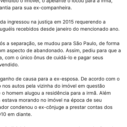
 vendido o imóvel, o apelante o locou para a irmã,
antia para sua ex-companheira.
ada ingressou na justiça em 2015 requerendo a
luguéis recebidos desde janeiro do mencionado ano.
pós a separação, se mudou para São Paulo, de forma
com aspecto de abandonado. Assim, pediu para que a
a, com o único ônus de cuidá-lo e pagar seus
vendido.
u ganho de causa para a ex-esposa. De acordo com o
 nos autos pela vizinha do imóvel em questão
 o homem alugou a residência para a irmã. Além
oa estava morando no imóvel na época de seu
gador condenou o ex-cônjuge a prestar contas dos
010 em diante.