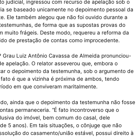
 judicial, ingressou com recurso de apelação sob o
ia se baseado unicamente no depoimento pessoal da
te. Ele também alegou que não foi ouvido durante a
 testemunhas, de forma que as supostas provas do
am muito frágeis. Deste modo, requereu a reforma da
ido de prestação de contas como improcedente.
2º Grau Luiz Antônio Cavassa de Almeida pronunciou-
de apelação. O relator asseverou que, embora o
icar o depoimento da testemunha, sob o argumento de
 fato é que a vizinha é próxima de ambos, tendo
ríodo em que conviveram maritalmente.
do, ainda que o depoimento da testemunha não fosse
contas permaneceria. “É fato incontroverso que o
lusiva do imóvel, bem comum do casal, dele
 de 5 anos). Em tais situações, o cônjuge que não
solução do casamento/união estável, possui direito à