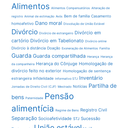
Alimentos
Alimentos Compensatórios
Alteração de
Bem de família
Casamento
registro
Animal de estimação
Avós
Dano moral
homoafetivo
Dissolução de União Estável
Divórcio
Divórcio em
Divórcio de estrangeiro
cartório
Divórcio em Tabelionato
Divórcio online
Divórcio à distância
Doação
Exoneração de Alimentos
Família
Guarda
Guarda compartilhada
Herança
Herança
Herança do Cônjuge
Homologação de
da companheira
divórcio feito no exterior
Homologação de sentença
Inventário
estrangeira
Infidelidade
Informativo STJ
Partilha de
Notícias
Jornadas de Direito Civil (CJF)
Mestrado
Pensão
bens
Paternidade
alimentícia
Registro Civil
Regime de Bens
Separação
Socioafetividade
Sucessão
STJ
União estável