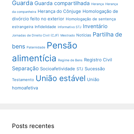
Guarda
Guarda compartilhada
Herança
Herança
Herança do Cônjuge
Homologação de
da companheira
divórcio feito no exterior
Homologação de sentença
Inventário
estrangeira
Infidelidade
Informativo STJ
Partilha de
Notícias
Jornadas de Direito Civil (CJF)
Mestrado
Pensão
bens
Paternidade
alimentícia
Registro Civil
Regime de Bens
Separação
Socioafetividade
Sucessão
STJ
União estável
União
Testamento
homoafetiva
Posts recentes