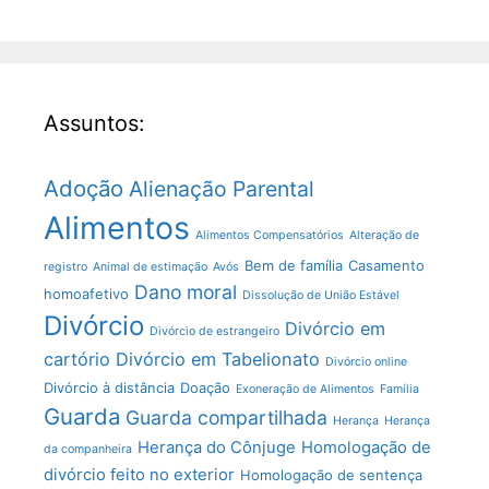
Assuntos:
Adoção
Alienação Parental
Alimentos
Alimentos Compensatórios
Alteração de
Bem de família
Casamento
registro
Animal de estimação
Avós
Dano moral
homoafetivo
Dissolução de União Estável
Divórcio
Divórcio em
Divórcio de estrangeiro
cartório
Divórcio em Tabelionato
Divórcio online
Divórcio à distância
Doação
Exoneração de Alimentos
Família
Guarda
Guarda compartilhada
Herança
Herança
Herança do Cônjuge
Homologação de
da companheira
divórcio feito no exterior
Homologação de sentença