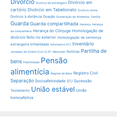
Divórcio
Divórcio em
Divórcio de estrangeiro
cartório
Divórcio em Tabelionato
Divórcio online
Divórcio à distância
Doação
Exoneração de Alimentos
Família
Guarda
Guarda compartilhada
Herança
Herança
Herança do Cônjuge
Homologação de
da companheira
divórcio feito no exterior
Homologação de sentença
Inventário
estrangeira
Infidelidade
Informativo STJ
Partilha de
Notícias
Jornadas de Direito Civil (CJF)
Mestrado
Pensão
bens
Paternidade
alimentícia
Registro Civil
Regime de Bens
Separação
Socioafetividade
Sucessão
STJ
União estável
União
Testamento
homoafetiva